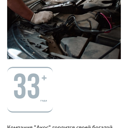
33
+
года
Компания "Акос" гордится своей богатой